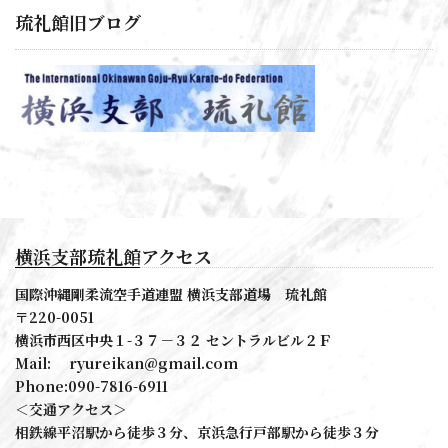
琉礼館旧ブログ
横浜支部琉礼館アクセス
国際沖縄剛柔流空手道連盟 横浜支部道場 琉礼館
〒220-0051
横浜市西区中央１-３７－３２ セントラルビル２Ｆ
Mail: ryureikan@gmail.com
Phone:090-7816-6911
＜交通アクセス＞
相鉄線平沼駅から徒歩３分、京浜急行戸部駅から徒歩３分