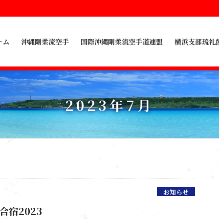
ーム
沖縄剛柔流空手
国際沖縄剛柔流空手道連盟
横浜支部琉礼
2023年7月
お知らせ
合宿2023