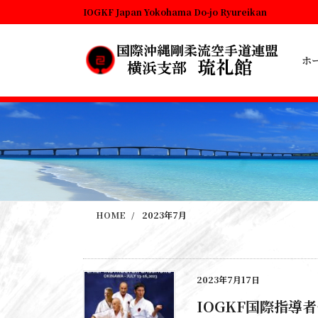
コ
ナ
IOGKF Japan Yokohama Do-jo Ryureikan
ン
ビ
テ
ゲ
ン
ー
ホ
ツ
シ
に
ョ
移
ン
動
に
移
動
HOME
2023年7月
2023年7月17日
IOGKF国際指導者