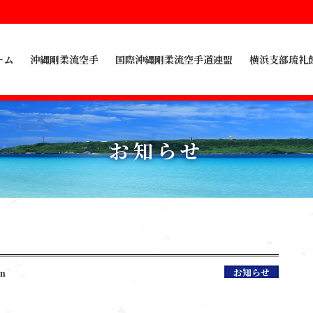
ーム
沖縄剛柔流空手
国際沖縄剛柔流空手道連盟
横浜支部琉礼
お知らせ
お知らせ
an