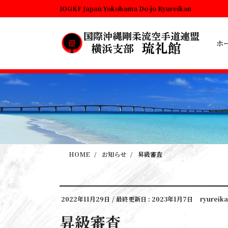
コ
ナ
IOGKF Japan Yokohama Do-jo Ryureikan
ン
ビ
テ
ゲ
ン
ー
ホ
ツ
シ
に
ョ
移
ン
動
に
移
動
HOME
お知らせ
昇級審査
2022年11月29日
/ 最終更新日 :
2023年1月7日
ryureik
昇級審査